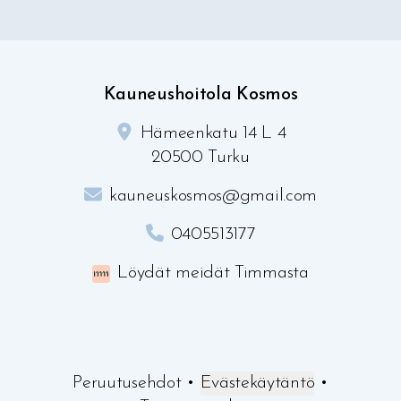
Kauneushoitola Kosmos
Hämeenkatu 14 L 4
20500 Turku
kauneuskosmos@gmail.com
0405513177
Löydät meidät Timmasta
Peruutusehdot
•
Evästekäytäntö
•